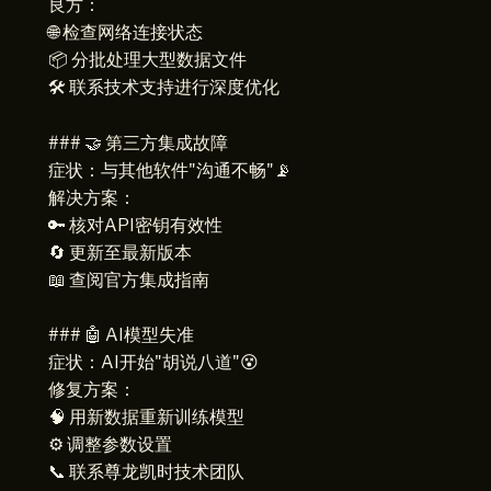
良方：
🌐 检查网络连接状态
📦 分批处理大型数据文件
🛠️ 联系技术支持进行深度优化
### 🤝 第三方集成故障
症状：与其他软件"沟通不畅"📡
解决方案：
🔑 核对API密钥有效性
🔄 更新至最新版本
📖 查阅官方集成指南
### 🤖 AI模型失准
症状：AI开始"胡说八道"😵
修复方案：
🧠 用新数据重新训练模型
⚙️ 调整参数设置
📞 联系尊龙凯时技术团队