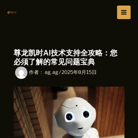
跳
Main
至
Men
内
容
尊龙凯时AI技术支持全攻略：您
必须了解的常见问题宝典
作者：
ag, ag
/
2025年8月15日