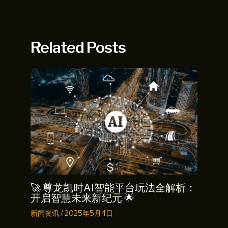
Related Posts
🚀 尊龙凯时AI智能平台玩法全解析：
开启智慧未来新纪元 🌟
新闻资讯
/
2025年5月4日