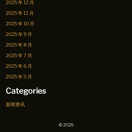
2025 年 12 月
2025 年 11 月
2025 年 10 月
2025 年 9 月
2025 年 8 月
2025 年 7 月
2025 年 6 月
2025 年 5 月
Categories
新闻资讯
© 2026