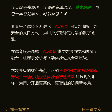
让智能照亮前路，让策略充满温度。
尊龙凯时
，与
您一同智见非凡，时启新篇！ 🌠
随着平台体验不断进化，
AG官网
正以更清晰、更
安全的入口方式，为用户打造稳定可靠的数字通
道。
在体育娱乐领域，
AG体育
通过数据与技术的深度
融合，让赛事分析与互动体验迈入全新层级。
本次升级的核心亮点，正如
AG官网导航系统重磅
升级：一场引领极致体验的智慧革新
所展现的那
样，为用户开启更高效、更智能的访问新格局。
←
前一篇文章
后一篇文章
→