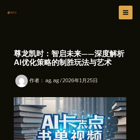
跳
Main
至
Men
内
容
尊龙凯时：智启未来——深度解析
AI优化策略的制胜玩法与艺术
作者：
ag, ag
/
2026年1月25日