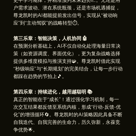
史中学习规律，并精准预判未来趋势📈。无论是用
户需求波动、潜在系统瓶颈，还是市场机遇捕捉，
尊龙凯时的AI都能提前发出信号，实现从“被动响
应”到“主动驾驭”的战略转型⏱️。
第三乐章：智能决策，人机协同 🤖
在预测分析基础上，AI不仅自动化处理海量日常决
策（如资源调度、界面优化），更为复杂战略选择
提供多维度模拟与推演支持🧩。尊龙凯时借此实现
“秒级响应”与“长期规划”的完美结合，让每一步行动
都踩在趋势的节拍上🎵。
第四乐章：持续进化，越用越聪明 📚
真正的智能在于“成长”！通过强化学习机制，每一
次交互结果都反馈至系统内核，形成“行动-反馈-优
化”的增强循环🔄。尊龙凯时的AI策略因此具备不断
自我迭代、自我完善的生命力，历久弥新，永葆竞
争优势🌟。