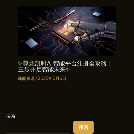
✨尊龙凯时AI智能平台注册全攻略：
三步开启智能未来✨
新闻资讯
/
2025年5月6日
搜索
搜索