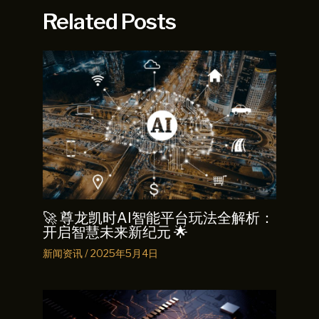
Related Posts
🚀 尊龙凯时AI智能平台玩法全解析：
开启智慧未来新纪元 🌟
新闻资讯
/
2025年5月4日