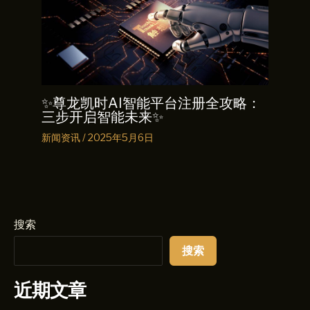
✨尊龙凯时AI智能平台注册全攻略：
三步开启智能未来✨
新闻资讯
/
2025年5月6日
搜索
搜索
近期文章