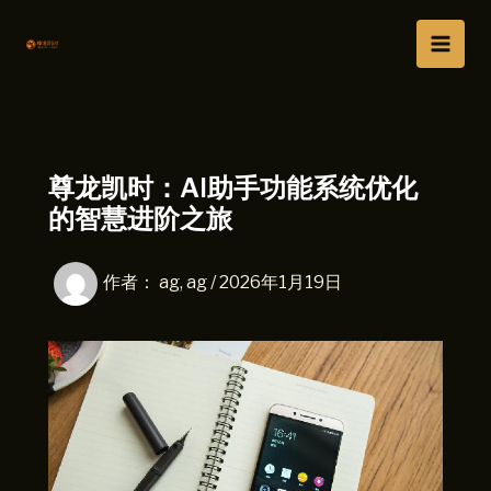
跳
Main
至
Men
内
容
尊龙凯时：AI助手功能系统优化
的智慧进阶之旅
作者：
ag, ag
/
2026年1月19日