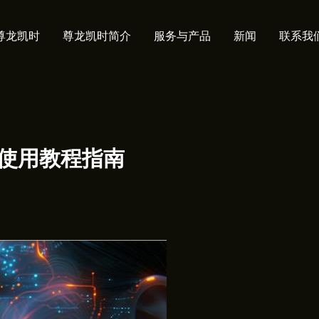
尊龙凯时
尊龙凯时简介
服务与产品
新闻
联系我
极使用教程指南