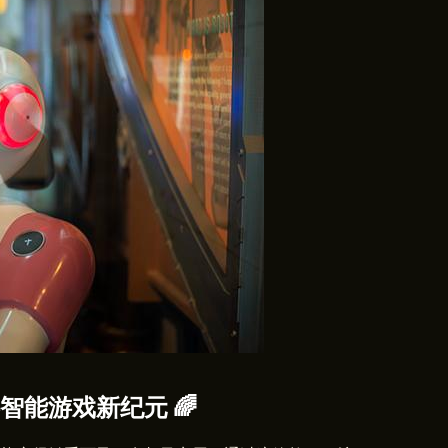
能游戏新纪元 🌈