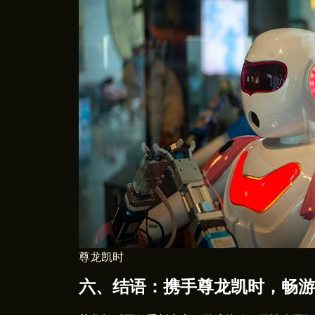
尊龙凯时
六、结语：携手尊龙凯时，畅游智