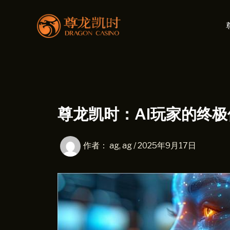
跳
至
内
容
尊龙凯时：AI玩家的终
作者：
ag, ag
/
2025年9月17日