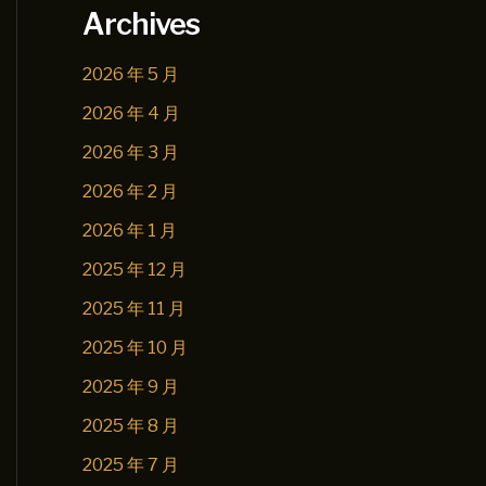
Archives
2026 年 5 月
2026 年 4 月
2026 年 3 月
2026 年 2 月
2026 年 1 月
2025 年 12 月
2025 年 11 月
2025 年 10 月
2025 年 9 月
2025 年 8 月
2025 年 7 月