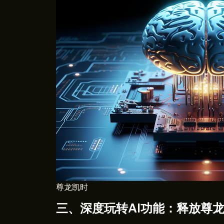
尊龙凯时
三、深度玩转AI功能：释放尊龙