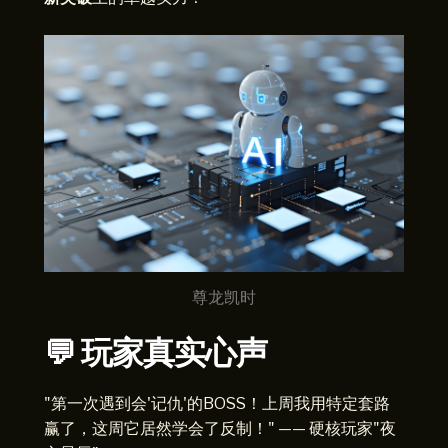
尊龙凯时
💬 玩家真实心声
"第一次遇到会'记仇'的BOSS！上周我用特定套路
赢了，这周它居然学会了反制！" —— 硬核玩家"夜