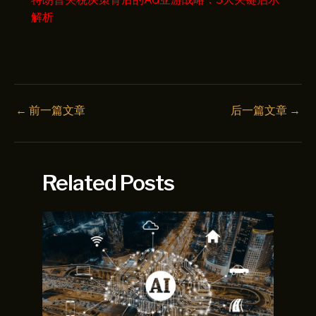
解析
←
前一篇文章
后一篇文章
→
Related Posts