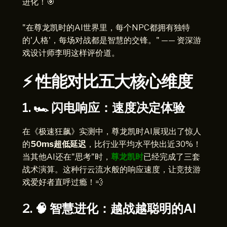
进化！🎯
"在尊龙凯时的AI世界里，每个NPC都拥有独特
的'人格'，每场对战都是智慧的交锋。" —— 资深游
戏设计师李明这样评价道。
⚡ 性能对比五大核心维度
1. 🏎️ 闪电响应：速度决定体验
在《极速狂飙》实测中，尊龙凯时AI展现出了惊人
的
50ms超低延迟
，比行业平均水平快出近30%！
当其他AI还在"思考"时，
尊龙凯时
已经完成了三套
战术演算。这种行云流水般的响应速度，让竞技游
戏爱好者直呼过瘾！💨
2. 🧠 智慧进化：越战越聪明的AI