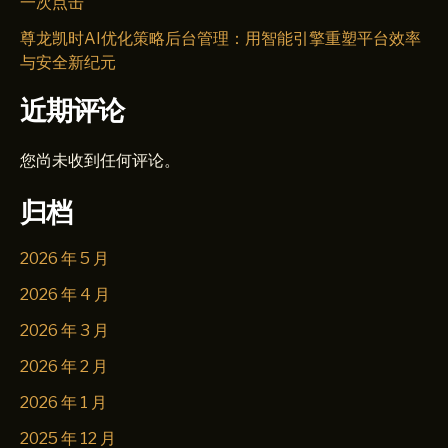
一次点击
尊龙凯时AI优化策略后台管理：用智能引擎重塑平台效率
与安全新纪元
近期评论
您尚未收到任何评论。
归档
2026 年 5 月
2026 年 4 月
2026 年 3 月
2026 年 2 月
2026 年 1 月
2025 年 12 月