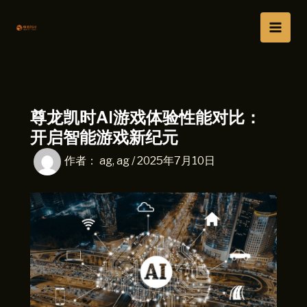
跳
Main
至
Men
内
容
尊龙凯时AI游戏体验性能对比：
开启智能游戏新纪元
作者：
ag, ag
/
2025年7月10日