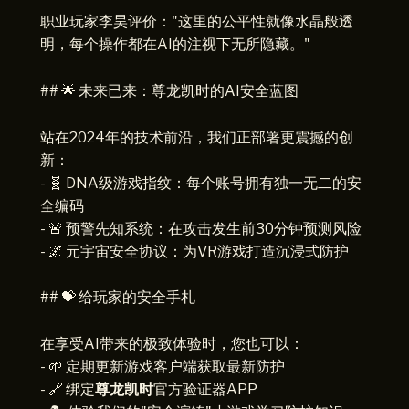
职业玩家李昊评价："这里的公平性就像水晶般透
明，每个操作都在AI的注视下无所隐藏。"
## 🌟 未来已来：尊龙凯时的AI安全蓝图
站在2024年的技术前沿，我们正部署更震撼的创
新：
- 🧬 DNA级游戏指纹：每个账号拥有独一无二的安
全编码
- 🚨 预警先知系统：在攻击发生前30分钟预测风险
- 🌌 元宇宙安全协议：为VR游戏打造沉浸式防护
## 💝 给玩家的安全手札
在享受AI带来的极致体验时，您也可以：
- 🌱 定期更新游戏客户端获取最新防护
- 🔗 绑定
尊龙凯时
官方验证器APP