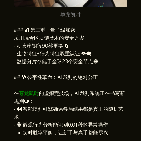
尊龙凯时
### 🔐 第三重：量子级加密
采用混合区块链技术的安全方案：
- 动态密钥每90秒更换 🔄
- 生物特征+行为特征双重认证 👁️🗨️
- 数据分片存储于全球23个安全节点 🌐
## 🎲 公平性革命：AI裁判的绝对公正
在
尊龙凯时
的虚拟竞技场，AI裁判系统正在书写新
规则📜：
- 🎰 智能博弈引擎确保每局结果都是真正的随机艺
术
- 🕵️ 微观行为分析能识别0.01秒的异常操作
- 📊 实时胜率平衡，让新手与高手都能尽兴