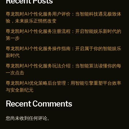
Recent Posts
尊龙凯时AI个性化服务用户评价：当智能科技遇见极致体
验，未来娱乐正悄然改变
尊龙凯时AI个性化服务注册流程：开启智能娱乐新时代的
第一步
尊龙凯时AI个性化服务操作指南：开启属于你的智能娱乐
新时代
尊龙凯时AI个性化服务玩法介绍：当智能算法读懂你的每
一次点击
尊龙凯时AI优化策略后台管理：用智能引擎重塑平台效率
与安全新纪元
Recent Comments
您尚未收到任何评论。