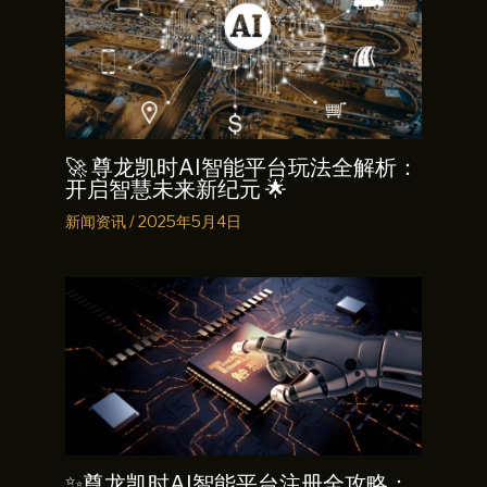
🚀 尊龙凯时AI智能平台玩法全解析：
开启智慧未来新纪元 🌟
新闻资讯
/
2025年5月4日
✨尊龙凯时AI智能平台注册全攻略：