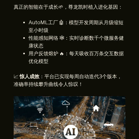
真正的智能在于成长🌱，尊龙凯时植入进化基因：
AutoML工厂 🤖：模型开发周期从月级缩短
至小时级
性能感知网络 🕸️：实时诊断数千个微服务健
康状态
用户反馈熔炉 🔥：每天吸收百万条交互数据
优化模型
📈
惊人成效
：平台已实现每周自动迭代3个版本，
准确率持续攀升曲线令人惊叹！