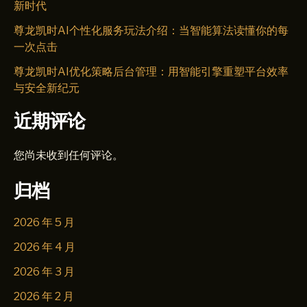
新时代
尊龙凯时AI个性化服务玩法介绍：当智能算法读懂你的每
一次点击
尊龙凯时AI优化策略后台管理：用智能引擎重塑平台效率
与安全新纪元
近期评论
您尚未收到任何评论。
归档
2026 年 5 月
2026 年 4 月
2026 年 3 月
2026 年 2 月