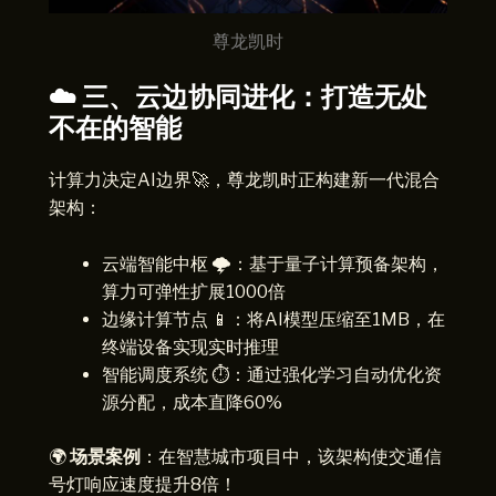
尊龙凯时
☁️ 三、云边协同进化：打造无处
不在的智能
计算力决定AI边界🚀，尊龙凯时正构建新一代混合
架构：
云端智能中枢 🌩️：基于量子计算预备架构，
算力可弹性扩展1000倍
边缘计算节点 📱：将AI模型压缩至1MB，在
终端设备实现实时推理
智能调度系统 ⏱️：通过强化学习自动优化资
源分配，成本直降60%
🌍
场景案例
：在智慧城市项目中，该架构使交通信
号灯响应速度提升8倍！